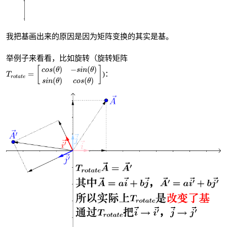
我把基画出来的原因是因为矩阵变换的其实是基。
举例子来看看，比如旋转（旋转矩阵
T
r
o
t
a
t
e
=
[
c
o
s
(
θ
)
−
s
i
n
(
θ
)
s
i
n
(
θ
)
c
o
s
(
θ
)
]
(
)
−
(
)
[
]
c
o
s
θ
s
i
n
θ
=
)：
T
r
o
t
a
t
e
(
)
(
)
s
i
n
θ
c
o
s
θ