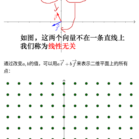
a
i
′
→
+
b
j
′
→
→
→
a
,
b
′
′
,
+
通过改变
的值，可以用
来表示二维平面上的所有
a
b
a
i
b
j
点：