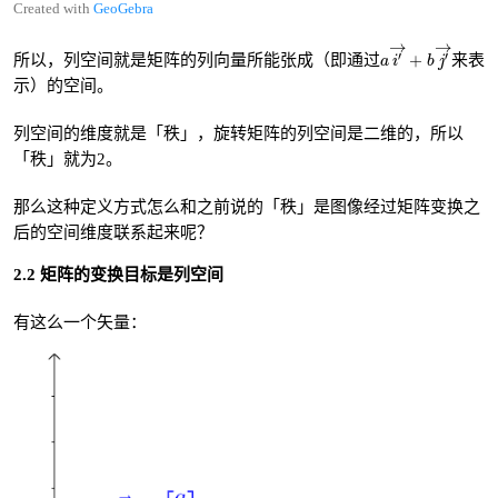
Created with
GeoGebra
a
i
′
→
+
b
j
′
→
→
→
′
′
+
所以，列空间就是矩阵的列向量所能张成（即通过
来表
a
i
b
j
示）的空间。
列空间的维度就是「秩」，旋转矩阵的列空间是二维的，所以
「秩」就为2。
那么这种定义方式怎么和之前说的「秩」是图像经过矩阵变换之
后的空间维度联系起来呢？
2.2 矩阵的变换目标是列空间
有这么一个矢量：