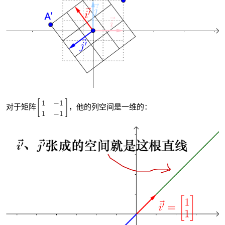
[
1
−
1
1
−
1
]
1
−
1
[
]
对于矩阵
，他的列空间是一维的：
1
−
1