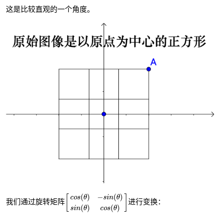
这是比较直观的一个角度。
[
c
o
s
(
θ
)
−
s
i
n
(
θ
)
s
i
n
(
θ
)
c
o
s
(
θ
)
]
(
)
−
(
)
[
]
c
o
s
θ
s
i
n
θ
我们通过旋转矩阵
进行变换：
(
)
(
)
s
i
n
θ
c
o
s
θ