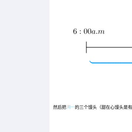
然后把
的三个馒头（甜在心馒头是