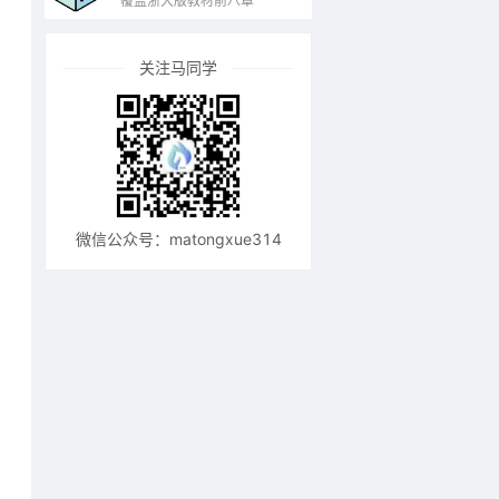
覆盖浙大版教材前八章
关注马同学
？
微信公众号：matongxue314